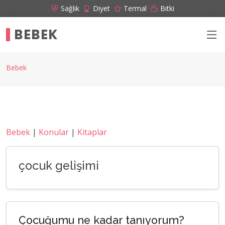
Sağlık
Diyet
Termal
Bitki
BEBEK
Bebek
Bebek
|
Konular
|
Kitaplar
çocuk gelişimi
Çocuğumu ne kadar tanıyorum?