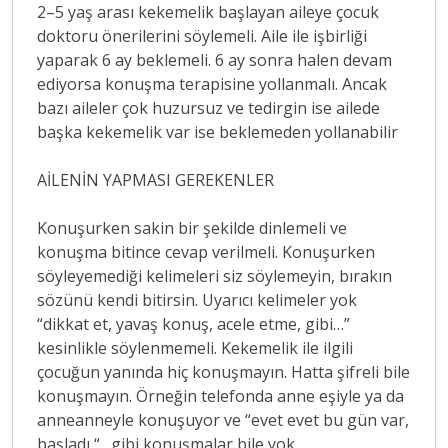
2–5 yaş arası kekemelik başlayan aileye çocuk
doktoru önerilerini söylemeli. Aile ile işbirliği
yaparak 6 ay beklemeli. 6 ay sonra halen devam
ediyorsa konuşma terapisine yollanmalı. Ancak
bazı aileler çok huzursuz ve tedirgin ise ailede
başka kekemelik var ise beklemeden yollanabilir
AİLENİN YAPMASI GEREKENLER
Konuşurken sakin bir şekilde dinlemeli ve
konuşma bitince cevap verilmeli. Konuşurken
söyleyemediği kelimeleri siz söylemeyin, bırakın
sözünü kendi bitirsin. Uyarıcı kelimeler yok
“dikkat et, yavaş konuş, acele etme, gibi…”
kesinlikle söylenmemeli. Kekemelik ile ilgili
çocuğun yanında hiç konuşmayın. Hatta şifreli bile
konuşmayın. Örneğin telefonda anne eşiyle ya da
anneanneyle konuşuyor ve “evet evet bu gün var,
başladı “…gibi konuşmalar bile yok.