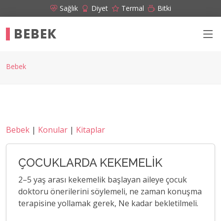
Sağlık
Diyet
Termal
Bitki
BEBEK
Bebek
Bebek
|
Konular
|
Kitaplar
ÇOCUKLARDA KEKEMELİK
2–5 yaş arası kekemelik başlayan aileye çocuk
doktoru önerilerini söylemeli, ne zaman konuşma
terapisine yollamak gerek, Ne kadar bekletilmeli.